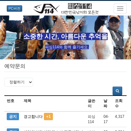
PC버전
소중한 시간, 아름다운 추억을
피싱114와 함께 즐기세요.
예약문의
번호
제목
글쓴
날
조회
이
짜
수
공지
경고합니다
+1
피싱
04-
4,317
114
17