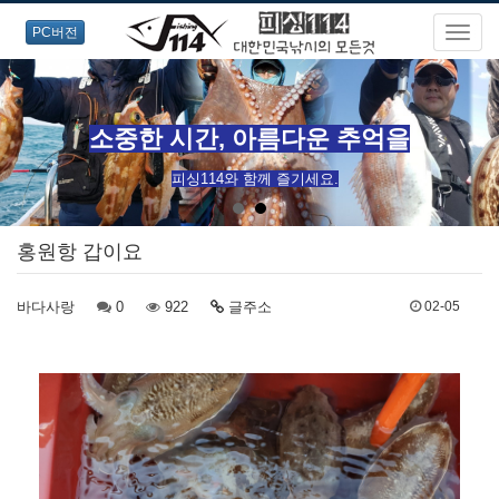
PC버전
소중한 시간, 아름다운 추억을
피싱114와 함께 즐기세요.
홍원항 갑이요
바다사랑
0
922
글주소
02-05