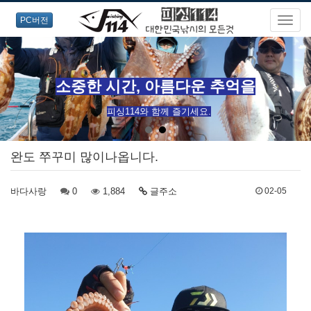
PC버전
오랜경험과 노련한 포인트 공략으로
즐거운 출조를 약속드립니다!
완도 쭈꾸미 많이나옵니다.
바다사랑
0
1,884
글주소
02-05