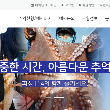
비회원 예약확인
로그인
회원가입
현재
예약현황/예약하기
예약문의
조황정보
공
중한 시간, 아름다운 추
피싱114와 함께 즐기세요.