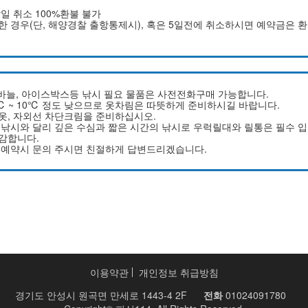
당일 취소 100%환불 불가
의한 경우(단, 해양경찰 출항통제시), 혹은 5일전에 취소하시면 예약금은 
시 바늘, 아이스박스등 낚시 필요 물품은 사전전화구매 가능합니다.
℃ ~ 10℃ 정도 낮으므로 옷차림은 따뜻하게 준비하시길 바랍니다.
긴옷, 자외선 차단크림을 준비하십시오.
반 낚시와 달리 깊은 수심과 짧은 시간의 낚시로 우럭릴대와 릴통은 필수 입
민감합니다.
은 예약시 문의 주시면 친절하게 답변드리겠습니다.
이용약관
개인정보 취급방침
경기도 안성시 원곡면 만세로 1443-4 2F
전화
01024091780