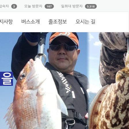
접속자
오늘 방문자
일최대 방문자
3
167
3,318
지사항
버스소개
출조정보
오시는 길
억을