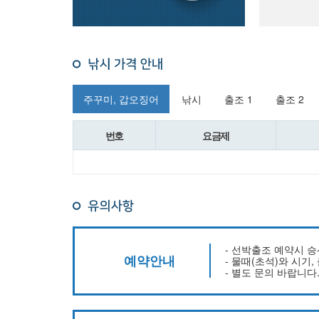
주꾸미, 갑오징어
낚시
출조 1
출조 2
번호
요금제
- 선박출조 예약시 
예약안내
- 물때(초석)와 시기
- 별도 문의 바랍니다