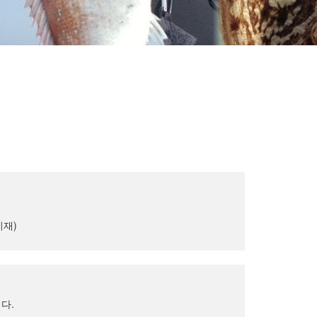
기재)
다.