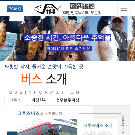
PC버전
소중한 시간, 아름다운 추억을
피싱114와 함께 즐기세요.
크루즈
피싱114
청주블루피싱