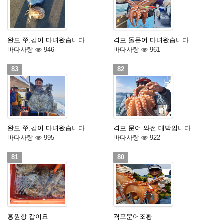
완도 쭈,갑이 다녀왔습니다.
격포 돌문어 다녀왔습니다.
바다사랑
946
바다사랑
961
83
82
완도 쭈,갑이 다녀왔습니다.
격포 문어 와전 대박입니다
바다사랑
995
바다사랑
922
81
80
홍원항 갑이요
격포문어조황