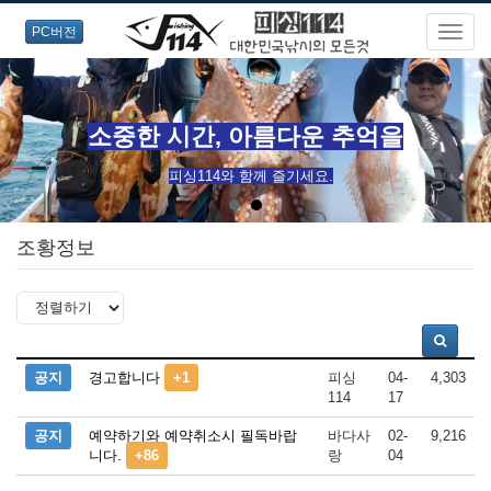
PC버전
소중한 시간, 아름다운 추억을
피싱114와 함께 즐기세요.
조황정보
공지
경고합니다
+1
피싱
04-
4,303
114
17
공지
예약하기와 예약취소시 필독바랍
바다사
02-
9,216
니다.
+86
랑
04