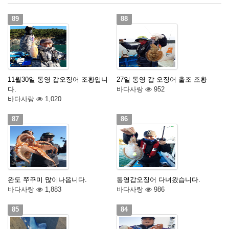
89
88
11월30일 통영 갑오징어 조황입니
27일 통영 갑 오징어 출조 조황
다.
바다사랑
952
바다사랑
1,020
87
86
완도 쭈꾸미 많이나옵니다.
통영갑오징어 다녀왔습니다.
바다사랑
1,883
바다사랑
986
85
84