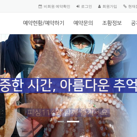
비회원 예약확인
로그인
회원가입
현재
예약현황/예약하기
예약문의
조황정보
공
중한 시간, 아름다운 추
피싱114와 함께 즐기세요.