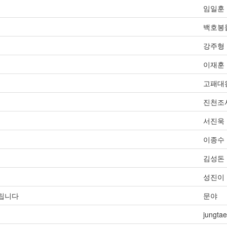
임일훈
백호봉
강주형
이재훈
고패대
진천조
서진욱
이종수
김성돈
성진이
드립니다
문야
jungtae