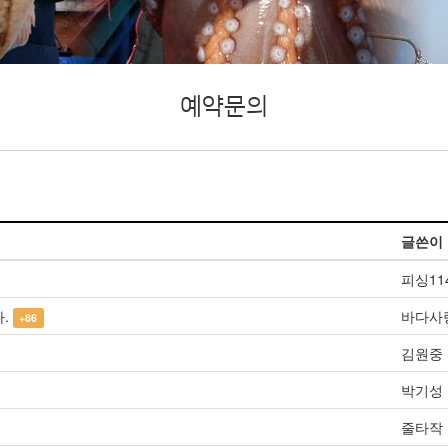
예약문의
글쓴이
피싱11
.
바다사
+86
김원중
박기성
줄타작