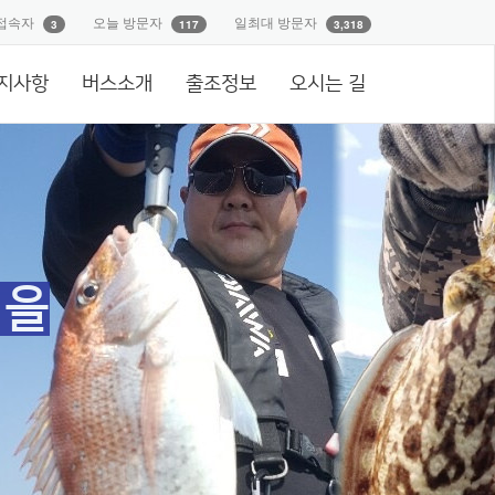
접속자
오늘 방문자
일최대 방문자
3
117
3,318
지사항
버스소개
출조정보
오시는 길
억을