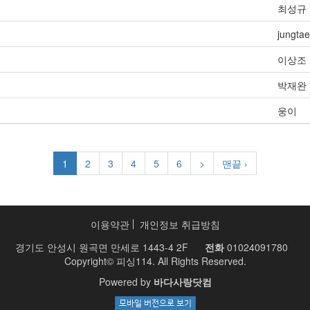
최성규
jungtae
이상조
박재완
웅이
1
2
3
4
5
6
>
맨끝 ›
이용약관
개인정보 취급방침
경기도 안성시 원곡면 만세로 1443-4 2F
전화
01024091780
Copyright© 피싱114. All Rights Reserved.
Powered by
바다사랑닷컴
모바일 버전으로 보기