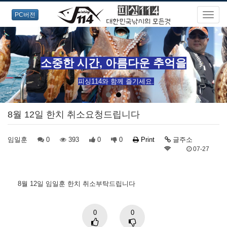
PC버전
소중한 시간, 아름다운 추억을
피싱114와 함께 즐기세요.
8월 12일 한치 취소요청드립니다
임일훈
0
393
0
0
Print
글주소
07-27
8월 12일 임일훈 한치 취소부탁드립니다
0
0