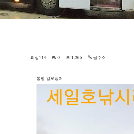
피싱114
0
1,265
글주소
통영 갑오징어