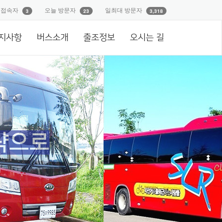
재접속자
오늘 방문자
일최대 방문자
3
23
3,318
지사항
버스소개
출조정보
오시는 길
략으로