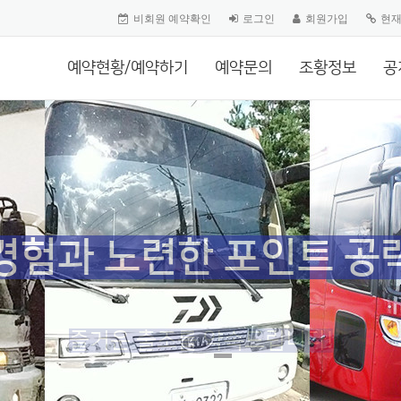
비회원 예약확인
로그인
회원가입
현
예약현황/예약하기
예약문의
조황정보
공
경험과 노련한 포인트 공
즐거운 출조를 약속드립니다!