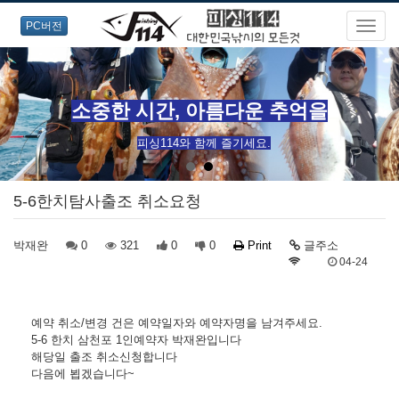
PC버전
소중한 시간, 아름다운 추억을
피싱114와 함께 즐기세요.
5-6한치탐사출조 취소요청
박재완
0
321
0
0
Print
글주소
04-24
예약 취소/변경 건은 예약일자와 예약자명을 남겨주세요.
5-6 한치 삼천포 1인예약자 박재완입니다
해당일 출조 취소신청합니다
다음에 뵙겠습니다~